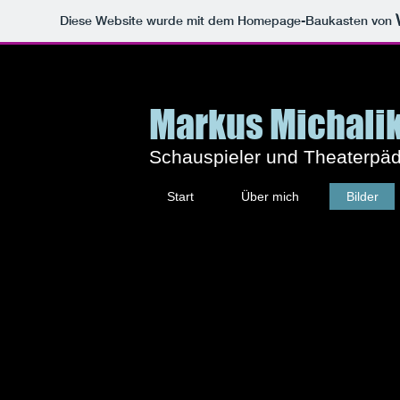
Diese Website wurde mit dem Homepage-Baukasten von
Markus Michali
Schauspieler und Theaterpä
Start
Über mich
Bilder